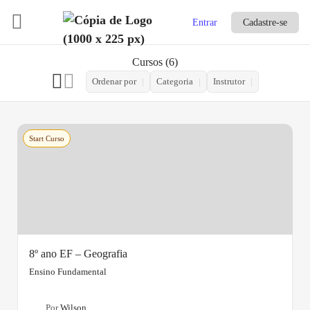
Entrar
Cadastre-se
Cursos
6
Ordenar por
Categoria
Instrutor
Start Curso
8º ano EF – Geografia
Ensino Fundamental
Por
Wilson