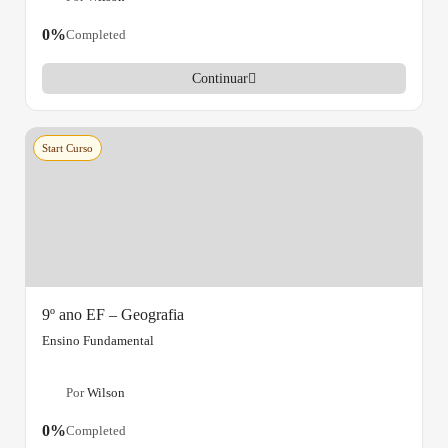
0%
Completed
Continuar
Start Curso
9º ano EF – Geografia
Ensino Fundamental
Por
Wilson
0%
Completed