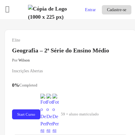
Entrar
Cadastre-se
Elite
Geografia – 2ª Série do Ensino Médio
Por
Wilson
Inscrições Abertas
0%
Completed
59 + aluno matriculado
Start Curso